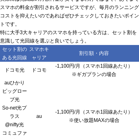
スマホの料金が割引される
サービスですが、毎月のランニング
コストを抑えたいのであればぜひチェックしておきたいポイン
トです。
特に大手3大キャリアのスマホを持っている方は、セット割を
意識して光回線を選ぶと良いでしょう。
セット割の
スマホキ
割引額・内容
ある光回線
ャリア
-1,100円/月（スマホ1回線あたり）
ドコモ光
ドコモ
※
ギガプランの場合
auひかり
ビッグロー
ブ光
So-net光プ
-1,100円/月（スマホ1回線あたり）
ラス
au
※使い放題MAXの場合
@nifty光
コミュファ