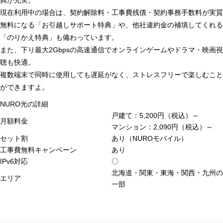
典が充実。
現在利用中の場合は、
契約解除料・工事費残債・契約事務手数料が実質
無料になる「お引越しサポート特典」や、他社違約金の補填してくれる
「のりかえ特典」も備わっています。
また、下り最大2Gbpsの高速通信でオンラインゲームやドラマ・映画視
聴も快適。
複数端末で同時に使用しても遅延がなく、ストレスフリーで楽しむこと
ができますよ。
NURO光の詳細
戸建て：5,200円（税込）～
月額料金
マンション：2,090円（税込）～
セット割
あり（NUROモバイル）
工事費無料キャンペーン
あり
IPv6対応
〇
北海道・関東・東海・関西・九州の
エリア
一部