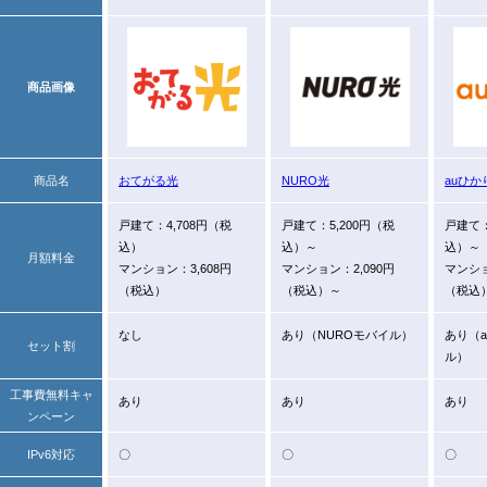
商品画像
商品名
おてがる光
NURO光
auひか
戸建て：4,708円（税
戸建て：5,200円（税
戸建て：
込）
込）～
込）～
月額料金
マンション：3,608円
マンション：2,090円
マンショ
（税込）
（税込）～
（税込
なし
あり（NUROモバイル）
あり（a
セット割
ル）
工事費無料キャ
あり
あり
あり
ンペーン
IPv6対応
〇
〇
〇