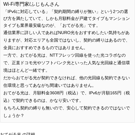
Wi-Fi専門家/ふじもんさん
「IPv6に対応している」「契約期間の縛りが無い」という2つの選
び方を満たしていて、しかも月額料金が戸建てタイプもマンション
タイプも
業界最安級
なのが、「おてがる光」です。
通信業界に詳しい人であればNURO光をおすすめしたい気持ちがあ
りますが、対応エリアも全国ではないし、契約の縛りはあるので、
全員におすすめできるものではありません。
一方で、おてがる光は、NTTフレッツ回線を使った光コラボなの
で、正直ドコモ光やソフトバンク光といった人気な光回線と通信環
境はほとんど一緒です。
だからおてがる光が契約できなければ、他の光回線も契約できない
住環境と思ってあながち間違いではありません。
おてがる光は、月額料金3608円（税込）で、IPv6が月額165円（税
込）で契約できるのは、かなり安いです。
もちろん契約の縛りも無いので、安心して契約できるのではないで
しょうか？
おてがる光 の詳細