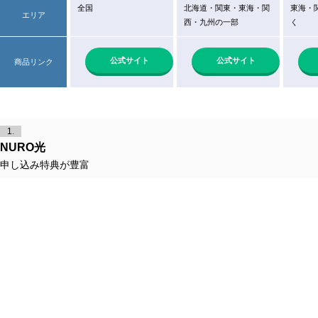
全国
北海道・関東・東海・関
東海・
エリア
西・九州の一部
く
公式サイト
公式サイト
商品リンク
1.
NURO光
申し込み特典が豊富