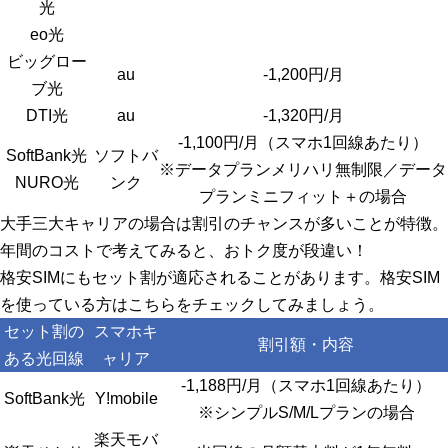
光
eo光
ビッグロー
au
-1,200円/月
ブ光
DTI光
au
-1,320円/月
-1,100円/月（スマホ1回線あたり）
SoftBank光
ソフトバ
※データプランメリハリ無制限／データ
NURO光
ンク
プランミニフィット＋の場合
大手三大キャリアの場合は割引のチャンスが多いことが特徴。
年間のコストで考えてみると、おトク度が段違い！
格安SIMにもセット割が適応されることがあります。格安SIM
を使っている方はこちらをチェックしてみましょう。
セット割の
スマホキ
割引額・内容
ある光回線
ャリア
-1,188円/月（スマホ1回線あたり）
SoftBank光
Y!mobile
※シンプルS/M/Lプランの場合
楽天モバ