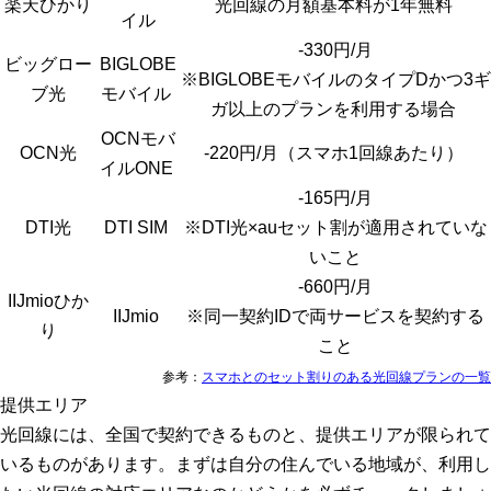
楽天ひかり
光回線の月額基本料が1年無料
イル
-330円/月
ビッグロー
BIGLOBE
※BIGLOBEモバイルのタイプDかつ3ギ
ブ光
モバイル
ガ以上のプランを利用する場合
OCNモバ
OCN光
-220円/月（スマホ1回線あたり）
イルONE
-165円/月
DTI光
DTI SIM
※DTI光×auセット割が適用されていな
いこと
-660円/月
IIJmioひか
IIJmio
※同一契約IDで両サービスを契約する
り
こと
参考：
スマホとのセット割りのある光回線プランの一覧
提供エリア
光回線には、全国で契約できるものと、提供エリアが限られて
いるものがあります。まずは自分の住んでいる地域が、
利用し