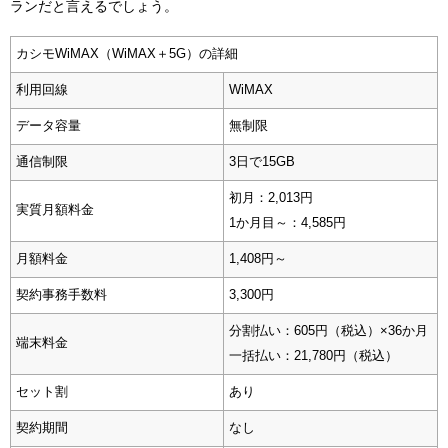
ランだと言えるでしょう。
カシモWiMAX（WiMAX＋5G）の詳細
利用回線
WiMAX
データ容量
無制限
通信制限
3日で15GB
初月：2,013円
実質月額料金
1か月目～：4,585円
月額料金
1,408円～
契約事務手数料
3,300円
分割払い：605円（税込）×36か月
端末料金
一括払い：21,780円（税込）
セット割
あり
契約期間
なし