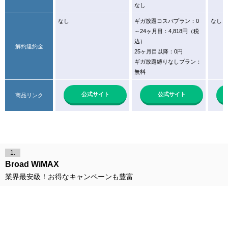
なし
なし
ギガ放題コスパプラン：0
なし
～24ヶ月目：4,818円（税
込）
解約違約金
25ヶ月目以降：0円
ギガ放題縛りなしプラン：
無料
公式サイト
公式サイト
商品リンク
1.
Broad WiMAX
業界最安級！お得なキャンペーンも豊富