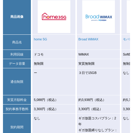
商品画像
home 5G
Broad WiMAX
モバレコ
商品名
利用回線
ドコモ
WiMAX
SoftBa
データ容量
無制限
実質無制限
無制限
ー
３日で15GB
なし
通信制限
実質月額料金
5,088円（税込）
約3,938円（税込）
約5,3
契約事務手数料
3,300円（税込）
3,300円（税込）
3,30
なし
ギガ放題コスパプラン：2
なし
年
契約期間
ギガ放題縛りなしプラン：