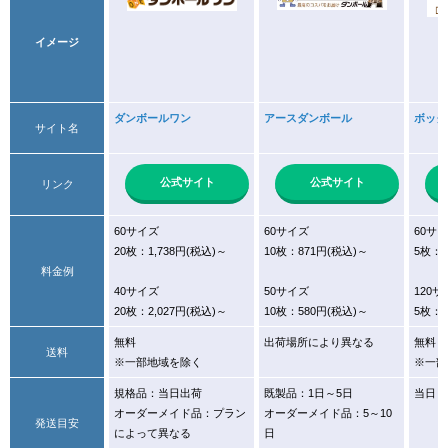
イメージ
ダンボールワン
アースダンボール
ボック
サイト名
公式サイト
公式サイト
リンク
60サイズ
60サイズ
60サ
20枚：1,738円(税込)～
10枚：871円(税込)～
5枚：9
料金例
40サイズ
50サイズ
120サ
20枚：2,027円(税込)～
10枚：580円(税込)～
5枚：2
無料
出荷場所により異なる
無料
送料
※一部地域を除く
※一部
規格品：当日出荷
既製品：1日～5日
当日～
オーダーメイド品：プラン
オーダーメイド品：5～10
発送目安
によって異なる
日