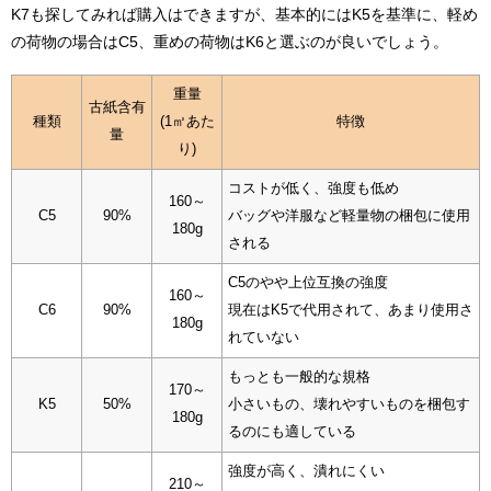
K7も探してみれば購入はできますが、基本的にはK5を基準に、軽め
の荷物の場合はC5、重めの荷物はK6と選ぶのが良いでしょう。
重量
古紙含有
種類
(1㎡あた
特徴
量
り)
コストが低く、強度も低め
160～
C5
90%
バッグや洋服など軽量物の梱包に使用
180g
される
C5のやや上位互換の強度
160～
C6
90%
現在はK5で代用されて、あまり使用さ
180g
れていない
もっとも一般的な規格
170～
K5
50%
小さいもの、壊れやすいものを梱包す
180g
るのにも適している
強度が高く、潰れにくい
210～