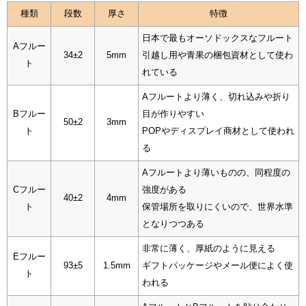
種類
段数
厚さ
特徴
日本で最もオーソドックスなフルート
Aフルー
34±2
5mm
引越し用や青果の梱包資材として使わ
ト
れている
Aフルートより薄く、切れ込みや折り
Bフルー
目が作りやすい
50±2
3mm
ト
POPやディスプレイ商材として使われ
る
Aフルートより薄いものの、同程度の
Cフルー
強度がある
40±2
4mm
ト
保管場所を取りにくいので、世界水準
となりつつある
非常に薄く、厚紙のように見える
Eフルー
93±5
1.5mm
ギフトパッケージやメール便によく使
ト
われる