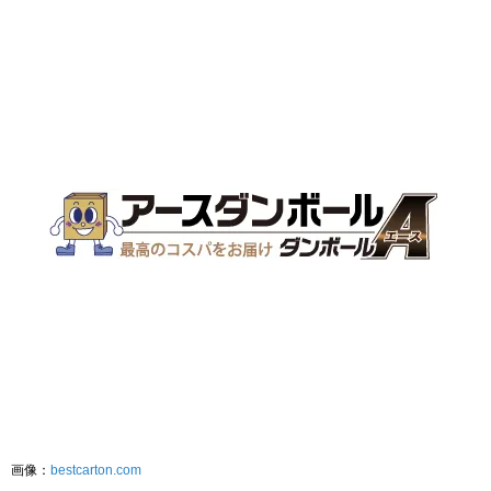
画像：
bestcarton.com