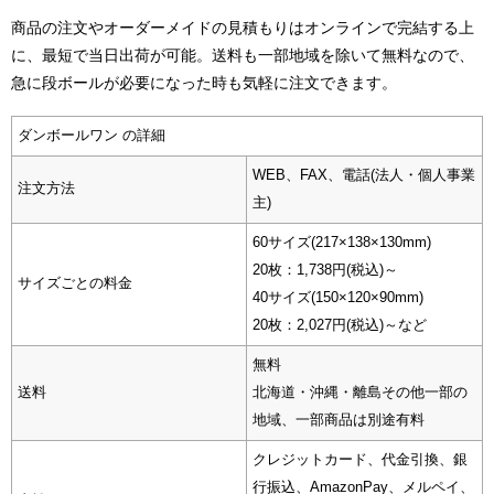
商品の注文やオーダーメイドの見積もりはオンラインで完結する上
に、最短で当日出荷が可能。送料も一部地域を除いて無料なので、
急に段ボールが必要になった時も気軽に注文できます。
ダンボールワン の詳細
WEB、FAX、電話(法人・個人事業
注文方法
主)
60サイズ(217×138×130mm)
20枚：1,738円(税込)～
サイズごとの料金
40サイズ(150×120×90mm)
20枚：2,027円(税込)～など
無料
送料
北海道・沖縄・離島その他一部の
地域、一部商品は別途有料
クレジットカード、代金引換、銀
行振込、AmazonPay、メルペイ、