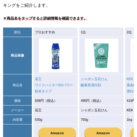
キングをご紹介します。
▼商品名をタップすると詳細情報を確認できます。
順位
プロおすすめ
1位
2位
商品画像
花王
シャボン玉石けん
KEK
商品名
ワイドハイターEXパワー
酸素系漂白剤
過炭酸
粉末タイプ
漂白剤
価格
508円（税込）
495円（税込）
419
メーカー
花王
シャボン玉石けん
KEK
内容量
530g
750g
1kg
Amazon
Amazon