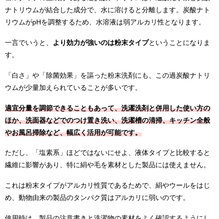
ナトリウムが結合した成分で、水に溶けると分離します。炭酸ナト
リウムがpHを調整するため、水溶液は弱アルカリ性となります。
一言でいうと、
より効力が強いのは粉末タイプ
ということになりま
す。
「白さ」や「除菌効果」を謳った粉末洗剤にも、この過炭酸ナトリ
ウムが少量加えられていることが多いです。
適宜分量を調節できることもあって、洗濯洗剤と併用した使い方の
ほか、洗面器などでのつけ置き洗い、洗濯槽の清掃、キッチン全般
やお風呂掃除など、幅広く活用が可能です。
ただし、「塩素系」ほどではないにせよ、液体タイプと比較すると
繊維に影響があり、特に絹や毛を素材とした製品には使えません。
これは粉末タイプがアルカリ性質であるためで、絹やウールをはじ
め、動物由来の製品のタンパク質はアルカリに弱いのです。
使用時は、製品の注意書きと洗濯物の素材をよく確認するようにし