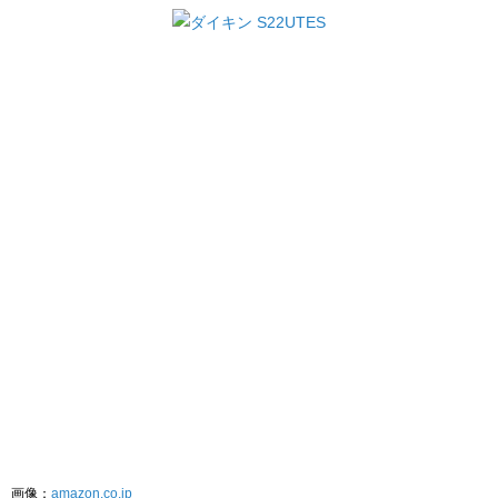
画像：
amazon.co.jp