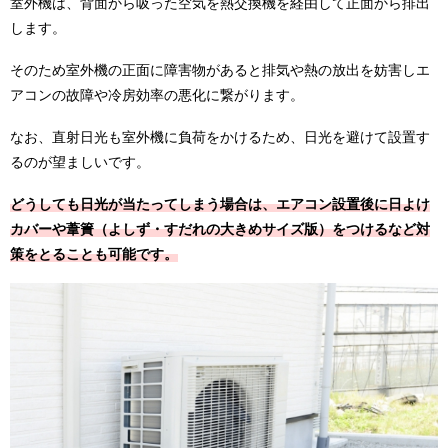
室外機は、背面から吸った空気を熱交換機を経由して正面から排出
します。
そのため室外機の正面に障害物があると排気や熱の放出を妨害しエ
アコンの故障や冷房効率の悪化に繋がります。
なお、直射日光も室外機に負荷をかけるため、日光を避けて設置す
るのが望ましいです。
どうしても日光が当たってしまう場合は、エアコン設置後に日よけ
カバーや葦簀（よしず・すだれの大きめサイズ版）をつけるなど対
策をとることも可能です。