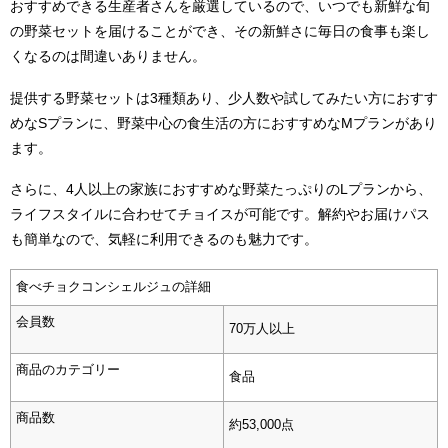
おすすめできる生産者さんを厳選しているので、いつでも新鮮な旬
の野菜セットを届けることができ、その新鮮さに毎日の食事も楽し
くなるのは間違いありません。
提供する野菜セットは
3
種類あり、少人数や試してみたい方におすす
めな
S
プランに、野菜中心の食生活の方におすすめな
M
プランがあり
ます。
さらに、
4
人以上の家族におすすめな野菜たっぷりの
L
プランから、
ライフスタイルに合わせてチョイスが可能です。解約やお届けパス
も簡単なので、気軽に利用できるのも魅力です。
食べチョクコンシェルジュの詳細
会員数
70万人以上
商品のカテゴリー
食品
商品数
約53,000点