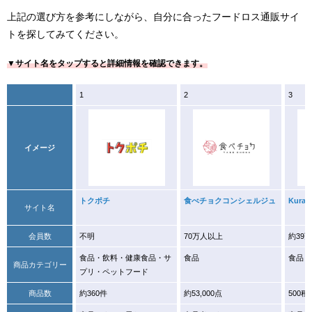
上記の選び方を参考にしながら、自分に合ったフードロス通販サイ
トを探してみてください。
▼サイト名をタップすると詳細情報を確認できます。
1
2
3
イメージ
トクポチ
食べチョクコンシェルジュ
Kurad
サイト名
会員数
不明
70万人以上
約39
食品・飲料・健康食品・サ
食品
食品・
商品カテゴリー
プリ・ペットフード
商品数
約360件
約53,000点
500