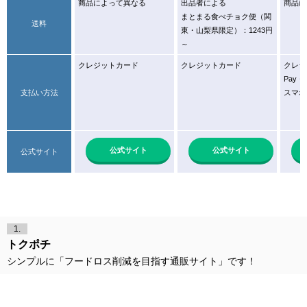
商品によって異なる
出品者による
商品に
まとまる食べチョク便（関
送料
東・山梨県限定）：1243円
～
クレジットカード
クレジットカード
クレジ
Pay・G
支払い方法
スマホ
公式サイト
公式サイト
公式サイト
1.
トクポチ
シンプルに「フードロス削減を目指す通販サイト」です！