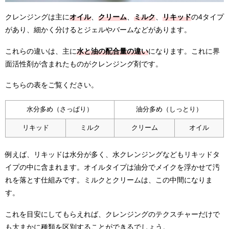
クレンジングは主に
オイル
、
クリーム
、
ミルク
、
リキッド
の4タイプ
があり、細かく分けるとジェルやバームなどがあります。
これらの違いは、主に
水と油の配合量の違い
になります。これに界
面活性剤が含まれたものがクレンジング剤です。
こちらの表をご覧ください。
水分多め（さっぱり）
油分多め（しっとり）
リキッド
ミルク
クリーム
オイル
例えば、リキッドは水分が多く、水クレンジングなどもリキッドタ
イプの中に含まれます。オイルタイプは油分でメイクを浮かせて汚
れを落とす仕組みです。ミルクとクリームは、この中間になりま
す。
これを目安にしてもらえれば、クレンジングのテクスチャーだけで
も大まかに種類を区別することができるでしょう。