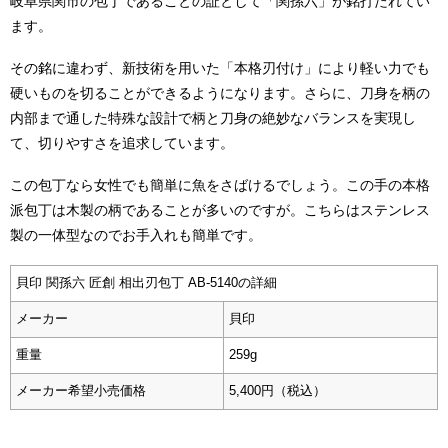
岐阜県関市の包丁であることの証として「関孫六」が銘打たれてい
ます。
その銘に違わず、新技術を用いた「本格刃付け」により軽い力でも
硬いものを切ることができるようになります。さらに、刀身を柄の
内部まで通した特殊な設計で柄と刀身の絶妙なバランスを実現し
て、切りやすさを追求しています。
この包丁なら女性でも簡単に魚をさばけるでしょう。この手の本格
派包丁は木製の柄であることが多いのですが。こちらはステンレス
製の一体型なのでお手入れも簡単です。
貝印 関孫六 匠創 相出刃包丁 AB-5140の詳細
メーカー
貝印
重量
259g
メーカー希望小売価格
5,400円（税込）