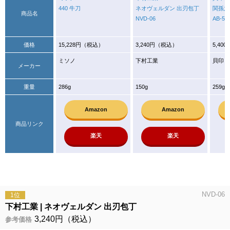
440 牛刀
ネオヴェルダン 出刃包丁
関孫六
商品名
NVD-06
AB-51
価格
15,228円（税込）
3,240円（税込）
5,40
ミソノ
下村工業
貝印
メーカー
重量
286g
150g
259g
Amazon
Amazon
商品リンク
楽天
楽天
NVD-06
1位
下村工業
ネオヴェルダン 出刃包丁
3,240円（税込）
参考価格