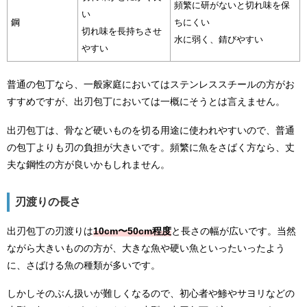
頻繁に研がないと切れ味を保
い
鋼
ちにくい
切れ味を長持ちさせ
水に弱く、錆びやすい
やすい
普通の包丁なら、一般家庭においてはステンレススチールの方がお
すすめですが、出刃包丁においては一概にそうとは言えません。
出刃包丁は、骨など硬いものを切る用途に使われやすいので、普通
の包丁よりも刃の負担が大きいです。頻繁に魚をさばく方なら、丈
夫な鋼性の方が良いかもしれません。
刃渡りの長さ
出刃包丁の刃渡りは
10cm〜50cm程度
と長さの幅が広いです。当然
ながら大きいものの方が、大きな魚や硬い魚といったいったよう
に、さばける魚の種類が多いです。
しかしそのぶん扱いが難しくなるので、初心者や鯵やサヨリなどの