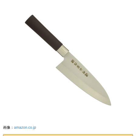
画像：
amazon.co.jp