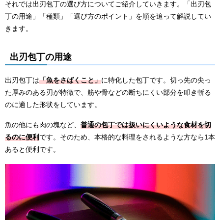
それでは出刃包丁の選び方についてご紹介していきます。「出刃包
丁の用途」「種類」「選び方のポイント」を順を追って解説してい
きます。
出刃包丁の用途
出刃包丁は
「魚をさばくこと」
に特化した包丁です。切っ先の尖っ
た厚みのある刃が特徴で、筋や骨などの断ちにくい部分を叩き斬る
のに適した形状をしています。
魚の他にも肉の塊など、
普通の包丁では扱いにくいような食材を切
るのに便利
です。そのため、本格的な料理をされるような方なら1本
あると便利です。