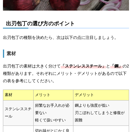
出刃包丁の選び方のポイント
出刃包丁の種類を決めたら、次は以下の点に注目しましょう。
素材
出刃包丁の素材は大きく分けて
「ステンレススチール」
と
「鋼」
の2
種類があります。それぞれにメリット・デメリットがあるので以下
の表を参考にしてください。
素材
メリット
デメリット
頻繁なお手入れが必
鋼よりも強度が低い
ステンレススチ
要ない
刃こぼれしてしまうと修復が
ール
軽くて扱いやすい
困難
切れ味がとにかく良