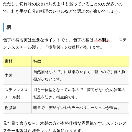
ただし、切れ味の鋭さは片刃よりも劣っていることの方が多いの
で、利き手や自分の料理のレベルなどで選ぶのが良いでしょう。
柄
包丁の柄も実は重要なポイントです。包丁の柄は
「木製」
、「ステ
ンレススチール製」、「樹脂製」の3種類があります。
素材
特徴
自然素材なので手に馴染みやすく、軽いので手首の負
木製
担が少ないです。
ステンレスス
刃と一体型となっているので、隙間がないため雑菌の
チール製
繁殖を防ぎ、衛生的です。
樹脂製
軽量で、デザインやカラーバリエーションが豊富。
見た目で言うなら、木製の方が本格仕様な雰囲気です。ステンレス
スチール製は西洋チックな印象になります。