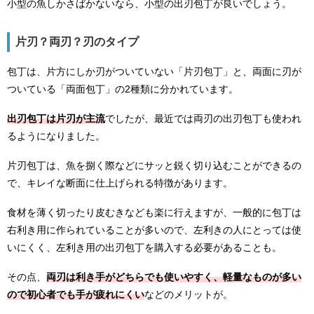
小型の魚しかさばかないなら、小型の出刃包丁が良いでしょう。
片刃？両刃？刃のタイプ
包丁は、片方にしか刃がついていない「片刃包丁」と、両面に刃が
ついている「両面包丁」の2種類に分かれています。
出刃包丁は片刃が主流
でしたが、最近では両刃の出刃包丁も使われ
るようになりました。
片刃包丁は、魚を捌く際などにサッと鋭く切り込むことができるの
で、キレイな断面に仕上げられる特徴があります。
食材を薄く切ったり皮むきなども楽に行えますが、一般的に包丁は
右利き用に作られていることが多いので、左利きの人にとっては使
いにくく、左利き用の出刃包丁を購入する必要があることも。
その点、
両刃は利き手がどちらでも使いやすく、軽量なものが多い
ので初心者でも手が疲れにくい
などのメリットが。