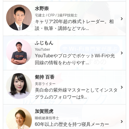
水野崇
宅建士 / CFP / 1級FP技能士
キャリア20年超の株式トレーダー。相
談・執筆・講師などマル...
ふじもん
YouTuber
YouTubeやブログでポケットWi-Fiや光
回線の情報をわかりやす...
剱持 百香
美容ライター
美白命の紫外線マスターとしてインスタ
グラムのフォロワーは9...
加賀照虎
睡眠健康指導士
60年以上の歴史を持つ寝具メーカー