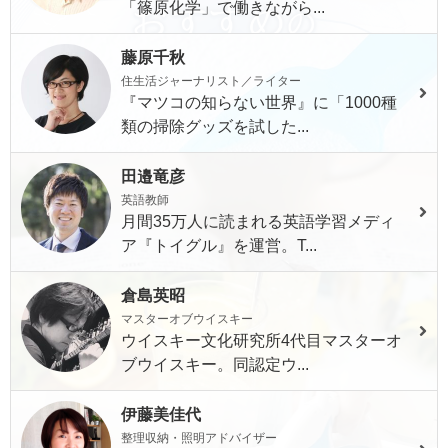
「篠原化学」で働きながら...
藤原千秋
住生活ジャーナリスト／ライター
『マツコの知らない世界』に「1000種
類の掃除グッズを試した...
田邉竜彦
英語教師
月間35万人に読まれる英語学習メディ
ア『トイグル』を運営。T...
倉島英昭
マスターオブウイスキー
ウイスキー文化研究所4代目マスターオ
ブウイスキー。同認定ウ...
伊藤美佳代
整理収納・照明アドバイザー