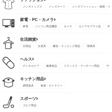
メンズトップス
メンズスーツ
メンズファッション・雑貨・小
家電・PC・カメラ
家電
パソコン周辺機器
カメラ
カメラサプライ品
A
生活雑貨
日用品
文房具
梱包・ラッピング用品
喫煙具
ヘルス
デンタルケア
健康食品
リラックス・マッサージ用品
サプ
キッチン用品
調理器具
食器・カトラリー
スポーツ
ゴルフ用品