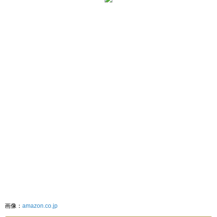
画像：
amazon.co.jp