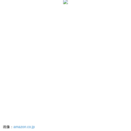
画像：
amazon.co.jp