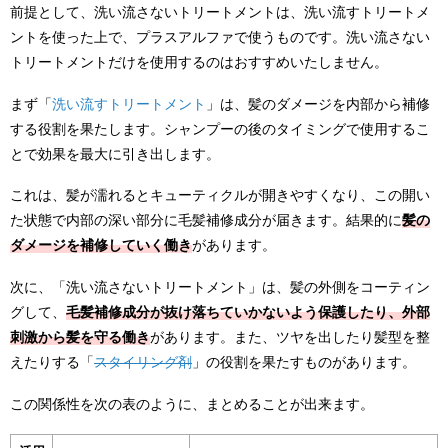
前提として、洗い流さないトリートメントは、洗い流すトリートメ
ントを使った上で、プラスアルファで使うものです。洗い流さない
トリートメントだけを使用するのはおすすめいたしません。
まず「
洗い流すトリートメント
」は、髪のダメージを内部から補修
する役割を果たします。シャンプーの後のタイミングで使用するこ
とで効果を最大に引き出します。
これは、髪が濡れるとキューティクルが開きやすくなり、この開い
た状態で内部の深い部分に毛髪補修成分が届きます。結果的に
髪の
ダメージを補修していく働き
があります。
次に、「洗い流さないトリートメント」は、髪の外側をコーティン
グして、
毛髪補修成分が抜け落ちていかないよう保護したり、外部
刺激から髪を守る働き
があります。また、ツヤを出したり髪型を整
えたりする「
スタイリング剤
」の役割を果たすものがあります。
この関係性を次の表のように、まとめることが出来ます。