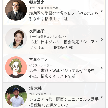
朝倉浩之
英検・受験指導専門家
短期間で学習の本質を伝え「やる気」を
引き出す指導法で、社...
友田晶子
トータル飲料コンサルタント
（社）日本ソムリエ協会認定「シニア・
ソムリエ」、NPO法人FB...
常盤クニオ
イラストレーター
広告・書籍・Webビジュアルなどを中
心に、幅広くイラストで活...
浦 大輔
ゴルフプロコーチ
ジュニア時代、関西ジュニアゴルフ選手
権 優勝など輝かしいタ...