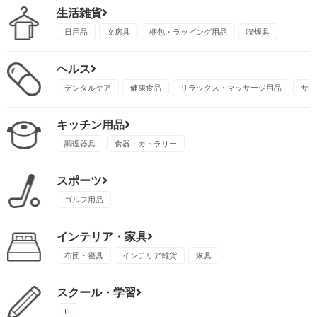
生活雑貨
日用品
文房具
梱包・ラッピング用品
喫煙具
ヘルス
デンタルケア
健康食品
リラックス・マッサージ用品
サプ
キッチン用品
調理器具
食器・カトラリー
スポーツ
ゴルフ用品
インテリア・家具
布団・寝具
インテリア雑貨
家具
スクール・学習
IT