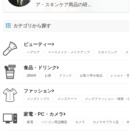
ア・スキンケア商品の研...
カテゴリから探す
ビューティー
ヘアケア
ベースメイク・メイクアップ
スタイリング
スキ
食品・ドリンク
調味料
お酒
ドリンク
お取り寄せ食品
レトルト・惣
ファッション
メンズトップス
メンズスーツ
メンズファッション・雑貨・小
家電・PC・カメラ
家電
パソコン周辺機器
カメラ
カメラサプライ品
A