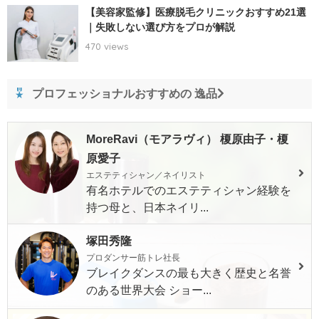
【美容家監修】医療脱毛クリニックおすすめ21選
｜失敗しない選び方をプロが解説
470 views
プロフェッショナルおすすめの 逸品
MoreRavi（モアラヴィ） 榎原由子・榎
原愛子
エステティシャン／ネイリスト
有名ホテルでのエステティシャン経験を
持つ母と、日本ネイリ...
塚田秀隆
プロダンサー筋トレ社長
ブレイクダンスの最も大きく歴史と名誉
のある世界大会 ショー...