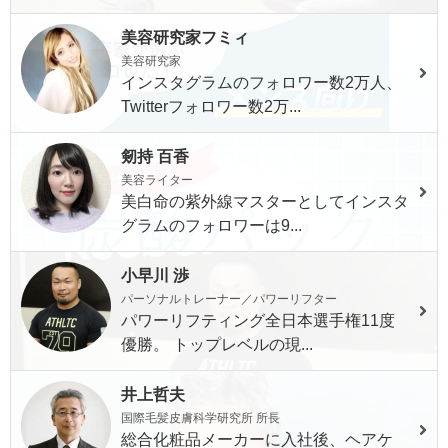
美容研究家フミィ
美容研究家
インスタグラムのフォロワー数2万人、
Twitterフォロワー数2万...
剱持 百香
美容ライター
美白命の紫外線マスターとしてインスタ
グラムのフォロワーは9...
小早川 渉
パーソナルトレーナー／パワーリフター
パワーリフティング全日本選手権11度
優勝。 トップレベルの現...
井上哲夫
国際毛髪皮膚科学研究所 所長
総合化粧品メーカーに入社後、ヘアケ