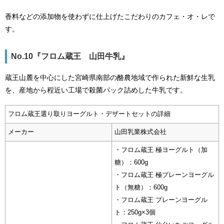
香料などの添加物を使わずに仕上げたこだわりのカフェ・オ・レで
す。
No.10『フロム蔵王 山田牛乳』
蔵王山麓を中心にした宮崎県南部の酪農地域で作られた新鮮な生乳
を、産地から程近い工場で殺菌パック詰めした牛乳です。
フロム蔵王選り取りヨーグルト・デザートセットの詳細
メーカー
山田乳業株式会社
・フロム蔵王 極ヨーグルト（加
糖）：600g
・フロム蔵王 極プレーンヨーグル
ト（無糖）：600g
・フロム蔵王 プレーンヨーグル
ト：250g×3個