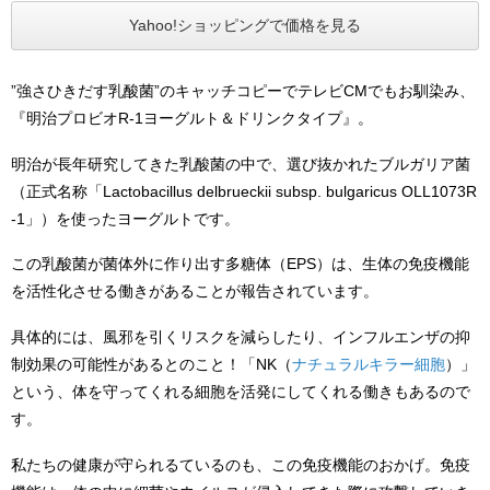
Yahoo!ショッピングで価格を見る
”強さひきだす乳酸菌”のキャッチコピーでテレビCMでもお馴染み、
『明治プロビオR-1ヨーグルト＆ドリンクタイプ』。
明治が長年研究してきた乳酸菌の中で、選び抜かれたブルガリア菌
（正式名称「
Lactobacillus delbrueckii subsp. bulgaricus
OLL1073R
-1」）を使ったヨーグルトです。
この乳酸菌が菌体外に作り出す多糖体（EPS）は、生体の免疫機能
を活性化させる働きがあることが報告されています。
具体的には、風邪を引くリスクを減らしたり、インフルエンザの抑
制効果の可能性があるとのこと！「NK（
ナチュラルキラー細胞
）」
という、体を守ってくれる細胞を活発にしてくれる働きもあるので
す。
私たちの健康が守られるているのも、この免疫機能のおかげ。免疫