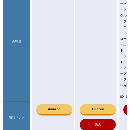
ーグル
・フロ
グルト：
・フロ
ーグルト
・フロ
ヨーグ
内容量
・山田
ト：10
・フロ
ト：20
・フロ
ーグルト
・フロ
レ芳醇モ
・フロ
00ml×
Amazon
Amazon
商品リンク
楽天