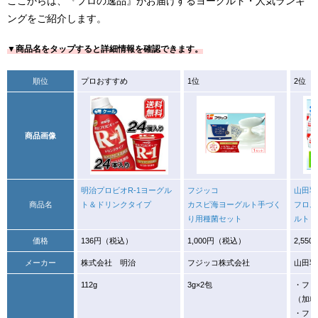
ここからは、『プロの逸品』がお届けするヨーグルト・人気ランキ
ングをご紹介します。
▼商品名をタップすると詳細情報を確認できます。
順位
プロおすすめ
1位
2位
商品画像
明治プロビオR-1ヨーグル
フジッコ
山田乳
商品名
ト＆ドリンクタイプ
カスピ海ヨーグルト手づく
フロム
り用種菌セット
ルト・
価格
136円（税込）
1,000円（税込）
2,55
メーカー
株式会社 明治
フジッコ株式会社
山田乳
112g
3g×2包
・フロ
（加糖
・フロ