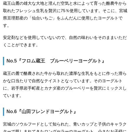
蔵王山麓の雄大な大地と澄んだ空気と水によって育った酪農牛から
取れたフレッシュ生乳を贅沢に75％使用しています。そこに、宮城
県亘理郡産の「仙台いちご」をふんだんに使用したヨーグルトで
す。
安定剤などを使用していないので、自然の味わいをそのままいただ
くことができます。
No.5『フロム蔵王 ブルーベリーヨーグルト』
蔵王の麓で酪農された牛から取れた濃厚な生乳をもとに作った滑ら
かな口当たりで自然なテイストとなっています。そのヨーグルト
に、岩手県岩手町産とカナダ産のブルーベリーを贅沢にミックスし
ています。
No.6『山田フレンドヨーグルト』
宮城のソウルフードとして知られた、青いカップと子供のキャラク
ターで親しまれてきたロングセラーのヨーグルト。小さなお子様に