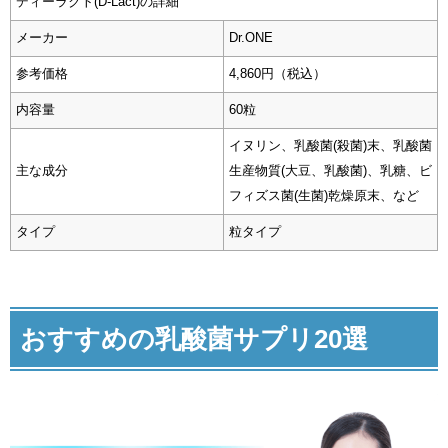
ディーラクト(D-Lact)の詳細
メーカー
Dr.ONE
参考価格
4,860円（税込）
内容量
60粒
イヌリン、乳酸菌(殺菌)末、乳酸菌
主な成分
生産物質(大豆、乳酸菌)、乳糖、ビ
フィズス菌(生菌)乾燥原末、など
タイプ
粒タイプ
おすすめの乳酸菌サプリ20選