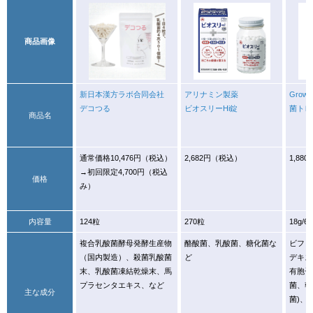
商品画像
新日本漢方ラボ合同会社
アリナミン製薬
Growt
デコつる
ビオスリーHi錠
菌トレ
商品名
通常価格10,476円（税込）
2,682円（税込）
1,88
→初回限定4,700円（税込
価格
み）
内容量
124粒
270粒
18g/6
複合乳酸菌酵母発酵生産物
酪酸菌、乳酸菌、糖化菌な
ビフィ
（国内製造）、殺菌乳酸菌
ど
デキス
末、乳酸菌凍結乾燥末、馬
有胞子
プラセンタエキス、など
菌、乾
主な成分
菌)、