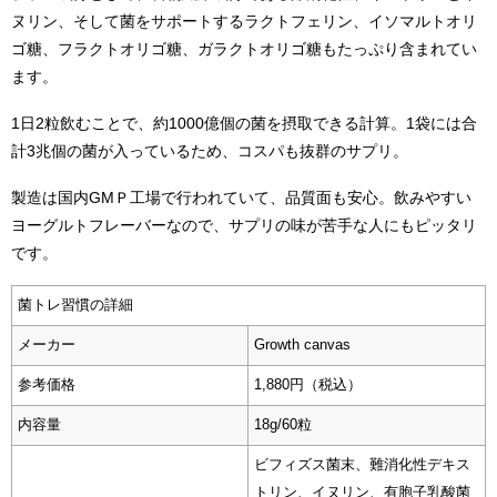
ヌリン、そして菌をサポートするラクトフェリン、イソマルトオリ
ゴ糖、フラクトオリゴ糖、ガラクトオリゴ糖もたっぷり含まれてい
ます。
1日2粒飲むことで、約1000億個の菌を摂取できる計算。1袋には合
計3兆個の菌が入っているため、コスパも抜群のサプリ。
製造は国内GMＰ工場で行われていて、品質面も安心。飲みやすい
ヨーグルトフレーバーなので、サプリの味が苦手な人にもピッタリ
です。
菌トレ習慣の詳細
メーカー
Growth canvas
参考価格
1,880円（税込）
内容量
18g/60粒
ビフィズス菌末、難消化性デキス
トリン、イヌリン、有胞子乳酸菌