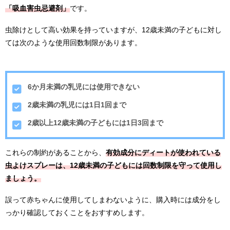
「吸血害虫忌避剤」
です。
虫除けとして高い効果を持っていますが、12歳未満の子どもに対し
ては次のような使用回数制限があります。
6
か月未満の乳児には使用できない
2
歳未満の乳児には
1
日
1
回まで
2
歳以上
12
歳未満の子どもには
1
日
3
回まで
これらの制約があることから、
有効成分にディートが使われている
虫よけスプレーは、12歳未満の子どもには回数制限を守って使用し
ましょう。
誤って赤ちゃんに使用してしまわないように、購入時には成分をし
っかり確認しておくことをおすすめします。