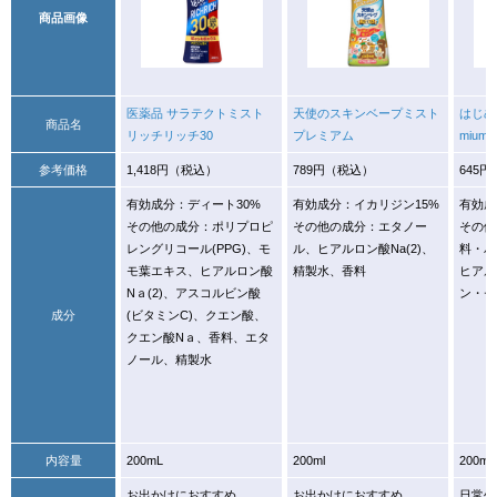
商品画像
医薬品 サラテクトミスト
天使のスキンベープミスト
はじめ
商品名
リッチリッチ30
プレミアム
mium0
参考価格
1,418円（税込）
789円（税込）
645
有効成分：ディート30%
有効成分：イカリジン15%
有効成
その他の成分：ポリプロピ
その他の成分：エタノー
その他
レングリコール(PPG)、モ
ル、ヒアルロン酸Na(2)、
料・パ
モ葉エキス、ヒアルロン酸
精製水、香料
ヒアル
Nａ(2)、アスコルビン酸
ン・セ
成分
(ビタミンC)、クエン酸、
クエン酸Nａ、香料、エタ
ノール、精製水
内容量
200mL
200ml
200ml
お出かけにおすすめ
お出かけにおすすめ
日常生