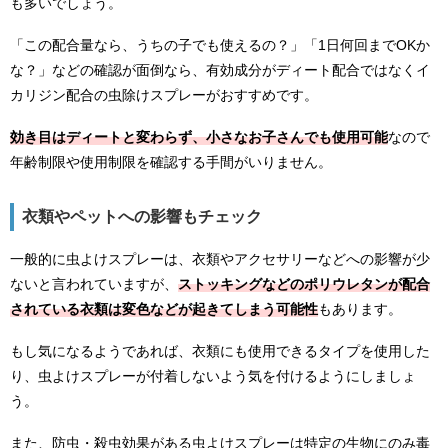
も多いでしょう。
「この配合量なら、うちの子でも使えるの？」「
1
日何回まで
OK
か
な？」などの確認が面倒なら、有効成分がディート配合ではなくイ
カリジン配合の虫除けスプレーがおすすめです。
効き目はディートと変わらず、小さなお子さんでも使用可能
なので
年齢制限や使用制限を確認する手間がいりません。
衣類やペットへの影響もチェック
一般的に虫よけスプレーは、衣類やアクセサリーなどへの影響が少
ないと言われていますが、
ストッキングなどのポリウレタンが配合
されている衣類は変色などが起きてしまう可能性
もあります。
もし気になるようであれば、衣類にも使用できるタイプを使用した
り、虫よけスプレーが付着しないよう気を付けるようにしましょ
う。
また、防虫・殺虫効果がある虫よけスプレーは特定の生物にのみ毒