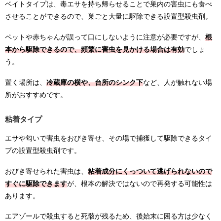
ベイトタイプは、毒エサを持ち帰らせることで巣内の害虫にも食べ
させることができるので、巣ごと大量に駆除できる設置型殺虫剤。
ペットや赤ちゃんが誤って口にしないように注意が必要ですが、
根
本から駆除できるので、頻繁に害虫を見かける場合は有効
でしょ
う。
置く場所は、
冷蔵庫の横や、台所のシンク下
など、人が触れない場
所がおすすめです。
粘着タイプ
エサや匂いで害虫をおびき寄せ、その場で捕獲して駆除できるタイ
プの設置型殺虫剤です。
おびき寄せられた害虫は、
粘着成分にくっついて逃げられないので
すぐに駆除できます
が、根本の解決ではないので再発する可能性は
あります。
エアゾールで殺虫すると死骸が残るため、後始末に困る方は少なく