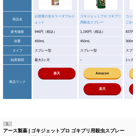
お部屋の虫キラーダブルジ
ゴキジェットプロ ゴキブリ
コック
商品名
ェット
用殺虫スプレー
ごかな
参考価格
946円（税込）
1,190円（税込）
837
容量
450mL
450mL
300mL
タイプ
スプレー型
スプレー型
スプレ
効果期間
最大2ヶ月
–
1ヶ月
楽天
Amazon
商品リンク
楽天
1.
アース製薬
ゴキジェットプロ ゴキブリ用殺虫スプレー