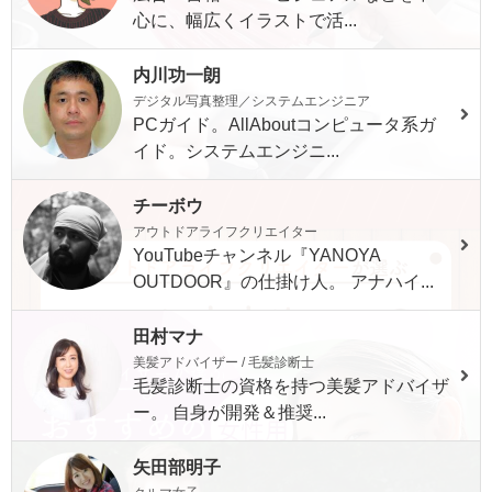
心に、幅広くイラストで活...
内川功一朗
デジタル写真整理／システムエンジニア
PCガイド。AllAboutコンピュータ系ガ
イド。システムエンジニ...
チーボウ
アウトドアライフクリエイター
YouTubeチャンネル『YANOYA
OUTDOOR』の仕掛け人。 アナハイ...
田村マナ
美髪アドバイザー / 毛髪診断士
毛髪診断士の資格を持つ美髪アドバイザ
ー。 自身が開発＆推奨...
矢田部明子