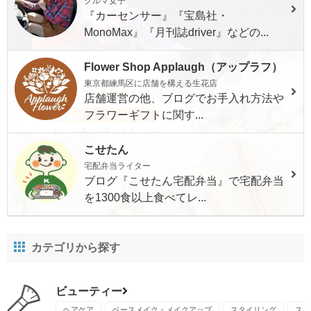
クルマ女子
『カーセンサー』『宝島社・
MonoMax』『月刊誌driver』などの...
Flower Shop Applaugh（アップラフ）
東京都練馬区に店舗を構える生花店
店舗運営の他、ブログでお手入れ方法や
フラワーギフトに関す...
こせたん
宅配弁当ライター
ブログ『こせたん宅配弁当』で宅配弁当
を1300食以上食べてレ...
カテゴリから探す
ビューティー
ヘアケア
ベースメイク・メイクアップ
スタイリング
スキ