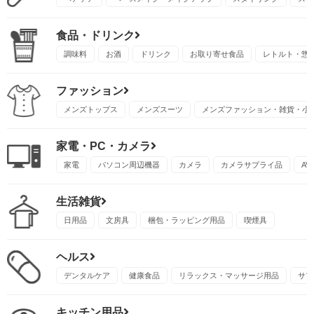
食品・ドリンク
調味料
お酒
ドリンク
お取り寄せ食品
レトルト・惣
ファッション
メンズトップス
メンズスーツ
メンズファッション・雑貨・小
家電・PC・カメラ
家電
パソコン周辺機器
カメラ
カメラサプライ品
A
生活雑貨
日用品
文房具
梱包・ラッピング用品
喫煙具
ヘルス
デンタルケア
健康食品
リラックス・マッサージ用品
サプ
キッチン用品